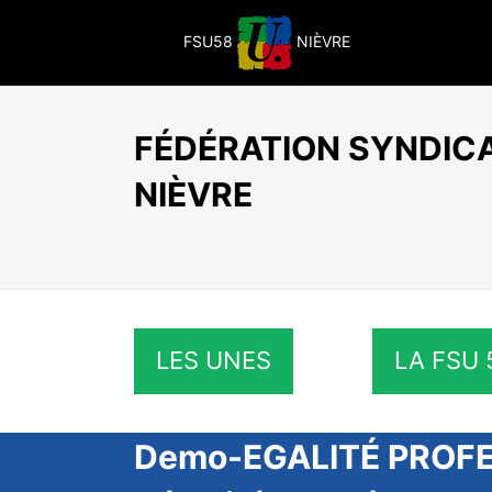
Passer
au
FSU58
NIÈVRE
contenu
FÉDÉRATION SYNDICA
NIÈVRE
LES UNES
LA FSU 
Demo-EGALITÉ PROFE