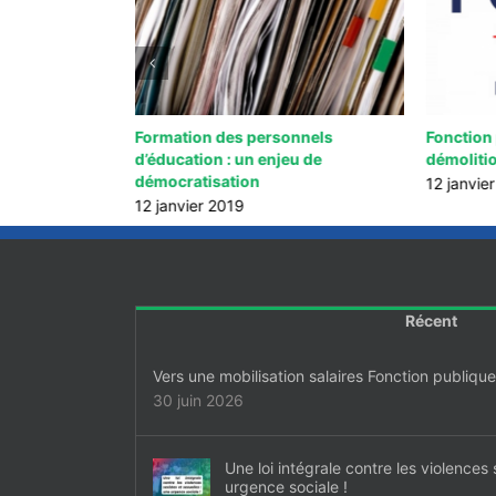
2 : vous avez
Formation des personnels
Fonction 
 ?
d’éducation : un enjeu de
démoliti
démocratisation
12 janvie
12 janvier 2019
Récent
Vers une mobilisation salaires Fonction publiq
30 juin 2026
Une loi intégrale contre les violences 
urgence sociale !