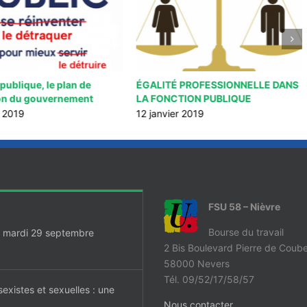
publique, le plan de
ÉGALITÉ PROFESSIONNELLE DANS
on du gouvernement
LA FONCTION PUBLIQUE
r 2019
12 janvier 2019
FSU 58 – Nièvre
Bourse du travail
ue mardi 29 septembre
2 Bis Boulevard Pierre de Coube
58000 Nevers
Tél. 09/52/17/58/57
sexistes et sexuelles : une
Nous contacter