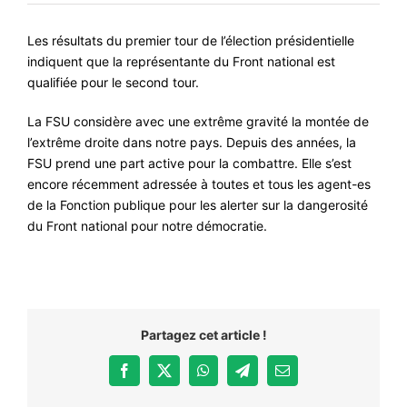
#VOS ÉLUES
Les résultats du premier tour de l’élection présidentielle
#FORMATION
indiquent que la représentante du Front national est
qualifiée pour le second tour.
#COMMUNIQUÉS
La FSU considère avec une extrême gravité la montée de
#ÉLECTIONS
l’extrême droite dans notre pays. Depuis des années, la
#MÉDIAS
FSU prend une part active pour la combattre. Elle s’est
encore récemment adressée à toutes et tous les agent-es
#DÉBATS
de la Fonction publique pour les alerter sur la dangerosité
#PRESSE
du Front national pour notre démocratie.
#ARCHIVES
Partagez cet article !
Facebook
X
WhatsApp
Telegram
Email