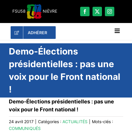
Passer
au
FSU58
NIÈVRE
contenu
ADHÉRER
Naviga
à
bascu
RECHERCHER:
Demo-Élections
présidentielles : pas une
LES UNES
voix pour le Front national
#ACTUALITÉS
!
LA FSU 58
DOSSIERS
Demo-Élections présidentielles : pas une
PUBLICATIONS
voix pour le Front national !
CONTACT
24 avril 2017
|
Catégories :
ACTUALITÉS
|
Mots-clés :
COMMUNIQUÉS
#ACTIONS