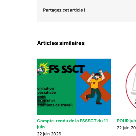
Partagez cet article !
Articles similaires
tre les
Compte-rendu de la FSSSCT du 11
POUR jui
 sexuelles :
juin
22 juin 2
!
22 juin 2026