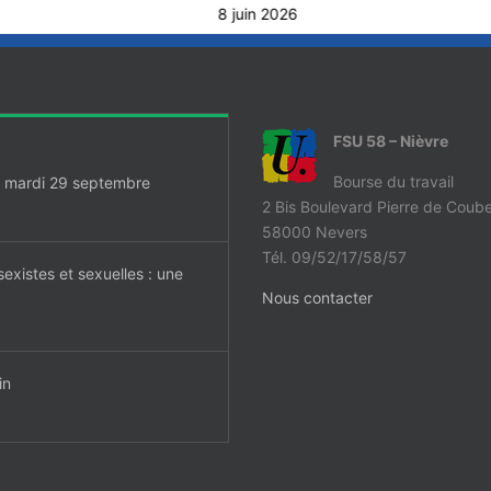
8 juin 2026
FSU 58 – Nièvre
Bourse du travail
ue mardi 29 septembre
2 Bis Boulevard Pierre de Coube
58000 Nevers
Tél. 09/52/17/58/57
sexistes et sexuelles : une
Nous contacter
in