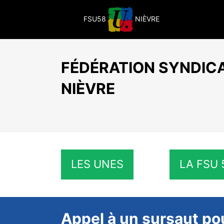
Passer
au
FSU58
NIÈVRE
contenu
FÉDÉRATION SYNDICA
NIÈVRE
LES UNES
LA FSU 
Appel à un sursaut po